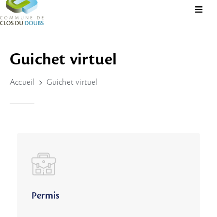
Présentation
Guichet virtuel
Administration
Accueil
Guichet virtuel
Guichet
Virtuel
Vie
Locale
Tourisme
Durable
&
Culture
Permis
Rechercher?