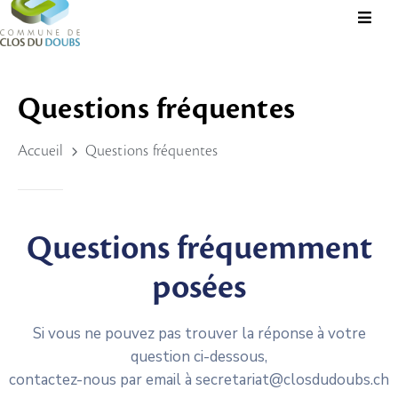
Présentation
Questions fréquentes
Administration
Accueil
Questions fréquentes
Guichet
Virtuel
Vie
Locale
Questions fréquemment
Tourisme
posées
Durable
&
Si vous ne pouvez pas trouver la réponse à votre
Culture
question ci-dessous,
contactez-nous par email à secretariat@closdudoubs.ch
Rechercher?