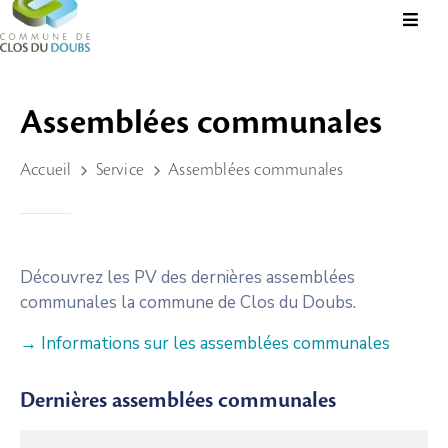
Présentation
Assemblées communales
Administration
Accueil
Service
Assemblées communales
Guichet
Virtuel
Vie
Locale
Découvrez les PV des dernières assemblées
communales la commune de Clos du Doubs.
Tourisme
Durable
→ Informations sur les assemblées communales
&
Culture
Dernières assemblées communales
Rechercher?