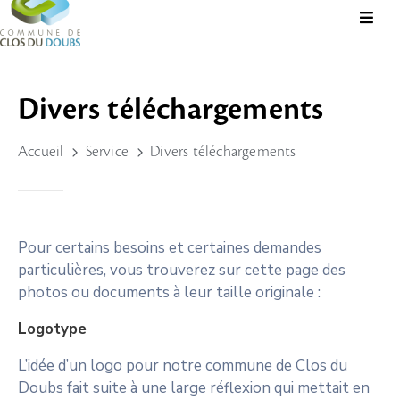
Présentation
Divers téléchargements
Administration
Accueil
Service
Divers téléchargements
Guichet
Virtuel
Vie
Locale
Pour certains besoins et certaines demandes
particulières, vous trouverez sur cette page des
Tourisme
photos ou documents à leur taille originale :
Durable
&
Logotype
Culture
L’idée d’un logo pour notre commune de Clos du
Rechercher?
Doubs fait suite à une large réflexion qui mettait en