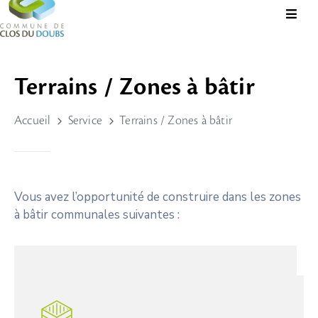
Présentation
Terrains / Zones à bâtir
Administration
Accueil
Service
Terrains / Zones à bâtir
Guichet
Virtuel
Vie
Locale
Vous avez l’opportunité de construire dans les zones
à bâtir communales suivantes :
Tourisme
Durable
&
Culture
Rechercher?