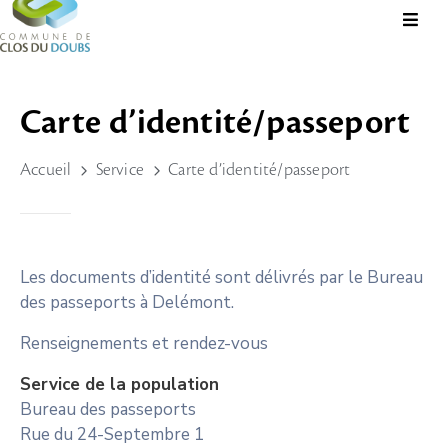
Présentation
Carte d’identité/passeport
Administration
Accueil
Service
Carte d’identité/passeport
Guichet
Virtuel
Vie
Locale
Les documents d’identité sont délivrés par le Bureau
des passeports à Delémont.
Tourisme
Durable
Renseignements et rendez-vous
&
Service de la population
Culture
Bureau des passeports
Rechercher?
Rue du 24-Septembre 1