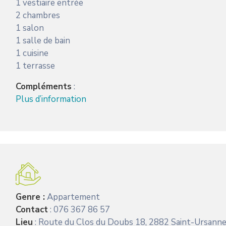
1 vestiaire entrée
2 chambres
1 salon
1 salle de bain
1 cuisine
1 terrasse
Compléments
:
Plus d’information
Genre :
Appartement
Contact
: 076 367 86 57
Lieu
: Route du Clos du Doubs 18, 2882 Saint-Ursann