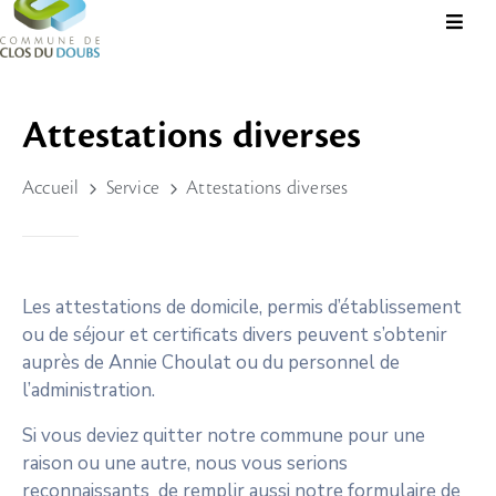
Présentation
Attestations diverses
Administration
Accueil
Service
Attestations diverses
Guichet
Virtuel
Vie
Locale
Les attestations de domicile, permis d’établissement
ou de séjour et certificats divers peuvent s’obtenir
Tourisme
auprès de Annie Choulat ou du personnel de
Durable
l’administration.
&
Culture
Si vous deviez quitter notre commune pour une
raison ou une autre, nous vous serions
Rechercher?
reconnaissants de remplir aussi notre formulaire de