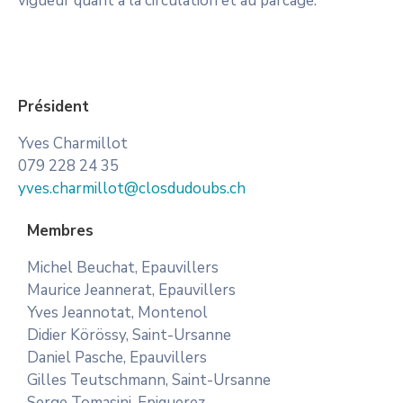
vigueur quant à la circulation et au parcage.
Président
Yves Charmillot
079 228 24 35
yves.charmillot@closdudoubs.ch
Membres
Michel Beuchat, Epauvillers
Maurice Jeannerat, Epauvillers
Yves Jeannotat, Montenol
Didier Körössy, Saint-Ursanne
Daniel Pasche, Epauvillers
Gilles Teutschmann, Saint-Ursanne
Serge Tomasini, Epiquerez