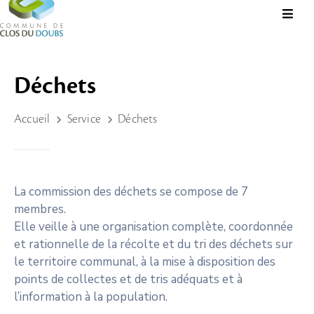
Présentation
Déchets
Administration
Accueil
Service
Déchets
Guichet
Virtuel
Vie
Locale
La commission des déchets se compose de 7
membres.
Tourisme
Elle veille à une organisation complète, coordonnée
Durable
et rationnelle de la récolte et du tri des déchets sur
&
le territoire communal, à la mise à disposition des
Culture
points de collectes et de tris adéquats et à
l’information à la population.
Rechercher?