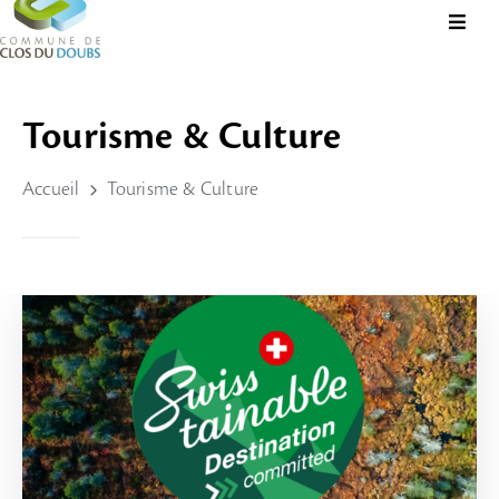
Présentation
Tourisme & Culture
Administration
Accueil
Tourisme & Culture
Guichet
Virtuel
Vie
Locale
Tourisme
Durable
&
Culture
Rechercher?