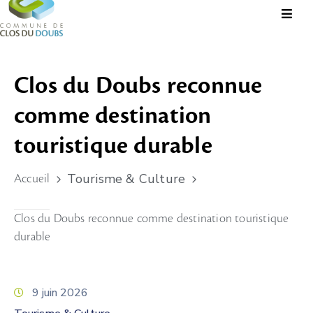
Présentation
Clos du Doubs reconnue
Administration
comme destination
Guichet
Virtuel
touristique durable
Vie
Tourisme & Culture
Accueil
Locale
Tourisme
Clos du Doubs reconnue comme destination touristique
Durable
durable
&
Culture
9 juin 2026
Rechercher?