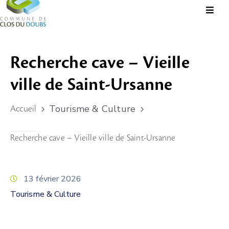
Présentation
Recherche cave – Vieille
Administration
ville de Saint-Ursanne
Guichet
Virtuel
Tourisme & Culture
Accueil
Vie
Locale
Recherche cave – Vieille ville de Saint-Ursanne
Tourisme
Durable
13 février 2026
&
Tourisme & Culture
Culture
Rechercher?