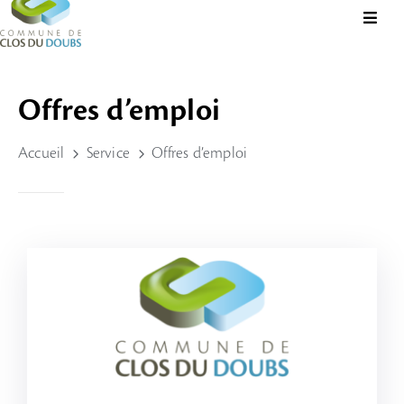
Présentation
Offres d’emploi
Administration
Accueil
Service
Offres d’emploi
Guichet
Virtuel
Vie
Locale
Tourisme
Durable
&
Culture
Rechercher?