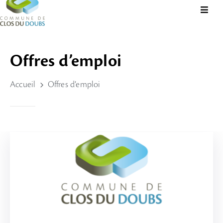
Présentation
Offres d’emploi
Administration
Accueil
Offres d’emploi
Guichet
Virtuel
Vie
Locale
Tourisme
Durable
&
Culture
Rechercher?