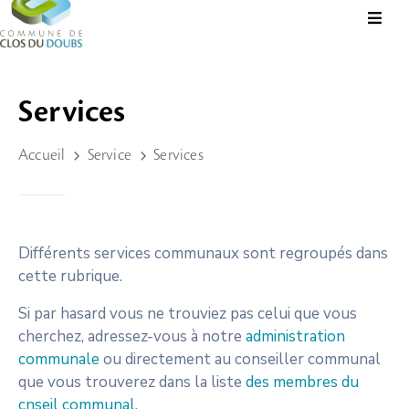
Présentation
Services
Administration
Accueil
Service
Services
Guichet
Virtuel
Vie
Locale
Différents services communaux sont regroupés dans
cette rubrique.
Tourisme
Durable
Si par hasard vous ne trouviez pas celui que vous
&
cherchez, adressez-vous à notre
administration
Culture
communale
ou directement au conseiller communal
que vous trouverez dans la liste
des membres du
Rechercher?
cnseil communal
.