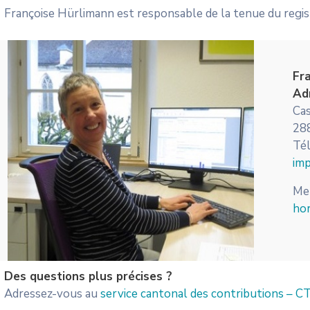
Françoise Hürlimann est responsable de la tenue du registr
Fr
Ad
Cas
28
Tél
im
Mer
hor
Des questions plus précises ?
Adressez-vous au
service cantonal des contributions – C