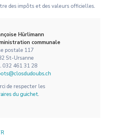
e des impôts et des valeurs officielles.
ançoise Hürlimann
ministration communale
e postale 117
82 St-Ursanne
. 032 461 31 28
pots@closdudoubs.ch
ci de respecter les
aires du guichet
.
TR