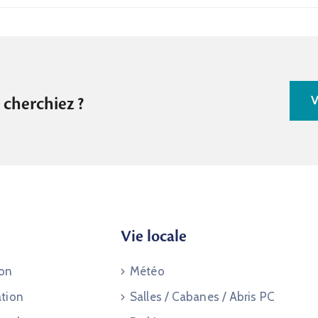
V
 cherchiez ?
Vie locale
ion
Météo
ation
Salles / Cabanes / Abris PC