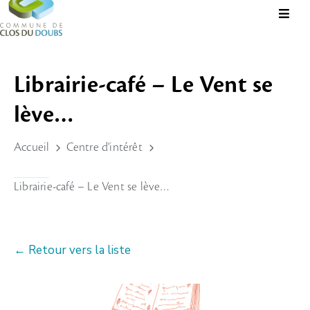
Présentation
Librairie-café – Le Vent se
Administration
lève…
Guichet
Virtuel
Accueil
Centre d'intérêt
Vie
Locale
Librairie-café – Le Vent se lève…
Tourisme
Durable
← Retour vers la liste
&
Culture
Rechercher?