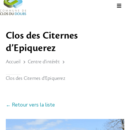
Présentation
Clos des Citernes
Administration
d’Epiquerez
Guichet
Virtuel
Accueil
Centre d'intérêt
Vie
Locale
Clos des Citernes d’Epiquerez
Tourisme
Durable
← Retour vers la liste
&
Culture
Rechercher?