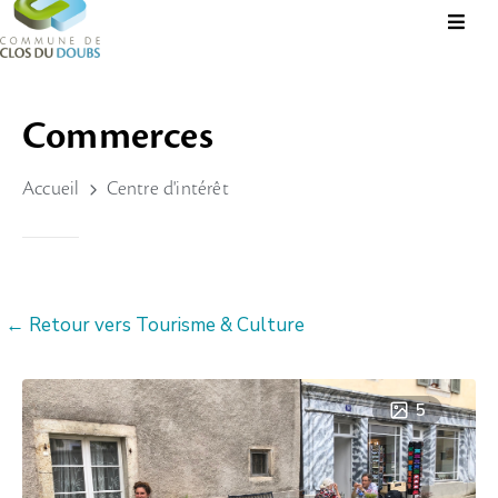
Présentation
Commerces
Administration
Accueil
Centre d'intérêt
Guichet
Virtuel
Vie
Locale
← Retour vers Tourisme & Culture
Tourisme
Durable
&
5
Culture
Rechercher?