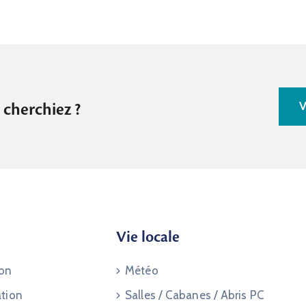
V
 cherchiez ?
Vie locale
ion
Météo
ation
Salles / Cabanes / Abris PC