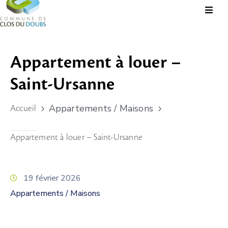
Présentation
Appartement à louer –
Administration
Saint-Ursanne
Guichet
Virtuel
Appartements / Maisons
Accueil
Vie
Locale
Appartement à louer – Saint-Ursanne
Tourisme
Durable
19 février 2026
&
Appartements / Maisons
Culture
Rechercher?