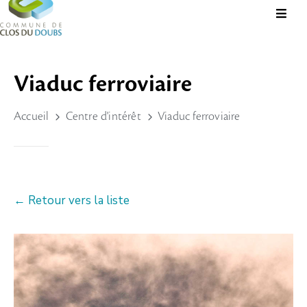
Présentation
Viaduc ferroviaire
Administration
Accueil
Centre d'intérêt
Viaduc ferroviaire
Guichet
Virtuel
Vie
Locale
← Retour vers la liste
Tourisme
Durable
&
Culture
Rechercher?