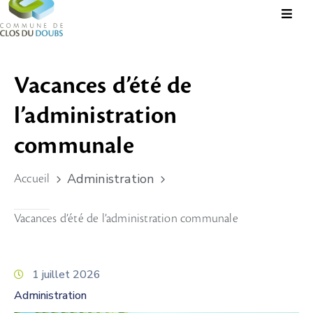
Présentation
Vacances d’été de
Administration
l’administration
Guichet
Virtuel
communale
Vie
Administration
Accueil
Locale
Tourisme
Vacances d’été de l’administration communale
Durable
&
Culture
1 juillet 2026
Administration
Rechercher?